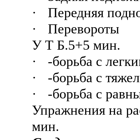
·
Передняя подн
·
Перевороты
У Т Б.5+5 мин.
·
-борьба с легк
·
-борьба с тяже
·
-борьба с равн
Упражнения на ра
мин.