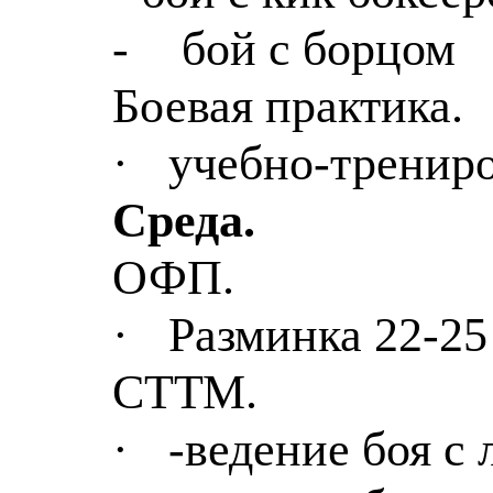
-
бой с борцом
Боевая практика.
·
учебно-трениро
Среда.
ОФП.
·
Разминка 22-25
СТТМ.
·
-ведение боя с