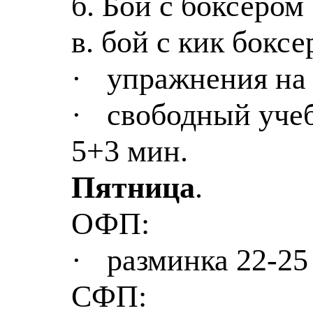
б
. Бой с боксером
в. бой с кик бокс
·
упражнения на
·
свободный уче
5+3 мин.
Пятница
.
ОФП:
·
разминка 22-25
СФП: