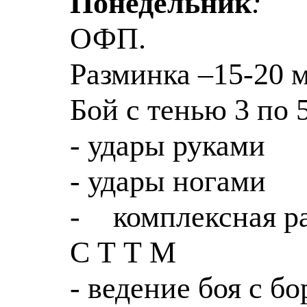
Понедельник
:
ОФП.
Разминка –15-20 
Бой с тенью 3 по 
- удары руками
- удары ногами
-
комплексная р
С Т Т М
- ведение боя с б