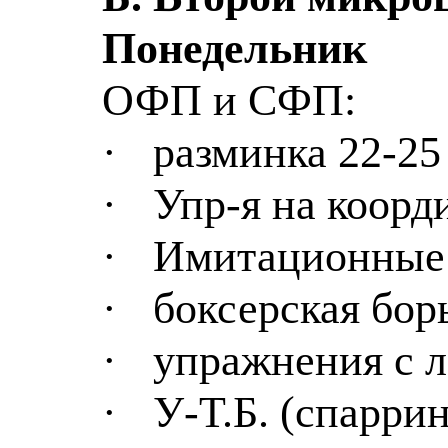
Понедельник
ОФП и СФП:
·
разминка 22-25
·
Упр-я на коорд
·
Имитационные 
·
боксерская бор
·
упражнения с л
·
У-Т
.Б. (спарри