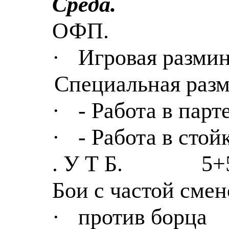
Среда.
ОФП.
·
Игровая размин
Специальная разм
·
- Работа в парте
·
- Работа в стойк
. У Т Б.
5+
Бои с частой сме
·
против борца