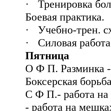
·
Тренировка бо
Боевая практика.
·
Учебно-трен
. 
·
Силовая работа
Пятница
О
Ф
П. Разминка 
Боксерская борьба
С
Ф
П.- работа на 
- работа на мешка