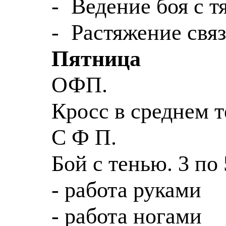
-
Ведение боя с 
-
Растяжение связ
Пятница
ОФП.
Кро
сс в ср
еднем т
С
Ф
П.
Бой с тенью. 3 по
- работа руками
- работа ногами