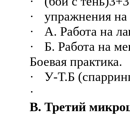
·
(бой с тень)3+3
·
упражнения на 
·
А. Работа на ла
·
Б. Работа на м
Боевая практика.
·
У-Т
.Б
(спаррин
·
В. Третий микро