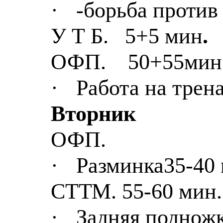
·
-борьба против
У Т Б.
5+5 мин
.
ОФП.
50+55мин
·
Работа на трен
Вторник
ОФП.
·
Разминка35-40 
СТТМ. 55-60 мин.
·
Задняя поднож