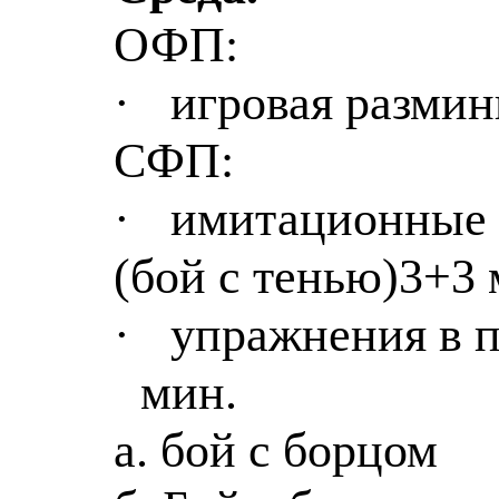
ОФП:
·
игровая размин
СФП:
·
имитационные
(бой с тенью)3+3
·
упражнения в п
мин.
а
.
б
ой с борцом